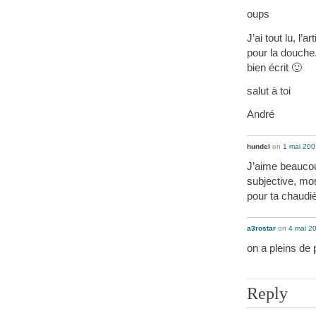
oups
J’ai tout lu, l’
pour la douche
bien écrit 🙂
salut à toi
André
hundei
on
1 mai 200
J’aime beaucou
subjective, mo
pour ta chaudi
a3rostar
on
4 mai 2
on a pleins d
Reply