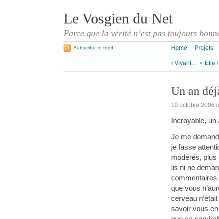
Le Vosgien du Net
Parce que la vérité n’est pas toujours bonn
Home
Projets
Subscribe to feed
‹ Vivant…
•
Elle ›
Un an déj
10 octobre 2006
i
Incroyable, un
Je me demande s
je fasse attent
modérés, plus 
lis ni ne deman
commentaires su
que vous n’aure
cerveau n’était
savoir vous en 
que ça servirai