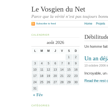
Le Vosgien du Net
Parce que la vérité n’est pas toujours bonn
Home
Projets
Subscribe to feed
CALENDRIER
Débilitud
août 2026
Un homme fait 
L
M
M
J
V
S
D
Un an déj
1
2
3
4
5
6
7
8
9
10 octobre 2006
i
10
11
12
13
14
15
16
Incroyable, un
17
18
19
20
21
22
23
Read the rest o
24
25
26
27
28
29
30
31
« Fév
CATÉGORIES