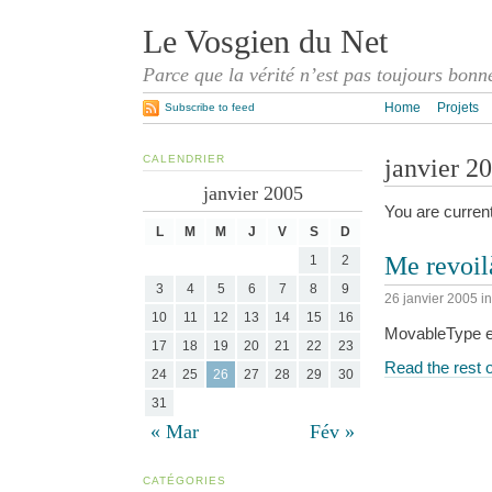
Le Vosgien du Net
Parce que la vérité n’est pas toujours bonn
Home
Projets
Subscribe to feed
CALENDRIER
janvier 2
janvier 2005
You are curren
L
M
M
J
V
S
D
Me revoil
1
2
3
4
5
6
7
8
9
26 janvier 2005
i
10
11
12
13
14
15
16
MovableType e
17
18
19
20
21
22
23
Read the rest o
24
25
26
27
28
29
30
31
« Mar
Fév »
CATÉGORIES