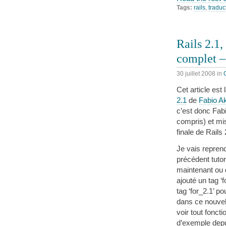
Tags:
rails
,
traduc
Rails 2.1,
complet –
30 juillet 2008
in
Cet article est 
2.1
de
Fabio Ak
c’est donc Fabi
compris) et mis
finale de Rails 
Je vais repren
précédent tutor
maintenant ou d
ajouté un tag ‘
tag ‘for_2.1’ p
dans ce nouvel 
voir tout fonct
d’exemple dep