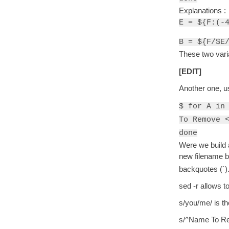
Explanations :
E = ${F:(-
B = ${F/$E
These two vari
[EDIT]
Another one, u
$ for A in
To Remove 
done
Were we build 
new filename b
backquotes (`)
sed -r allows 
s/you/me/ is t
s/^Name To 