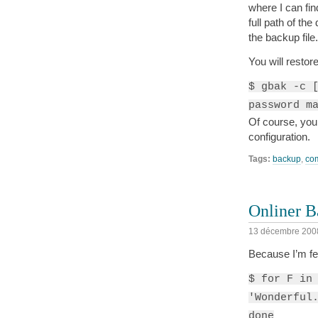
where I can fin
full path of th
the backup file.
You will restor
$ gbak -c 
password m
Of course, you
configuration.
Tags:
backup
,
co
Onliner B
13 décembre 200
Because I’m fe
$ for F in
'Wonderful
done