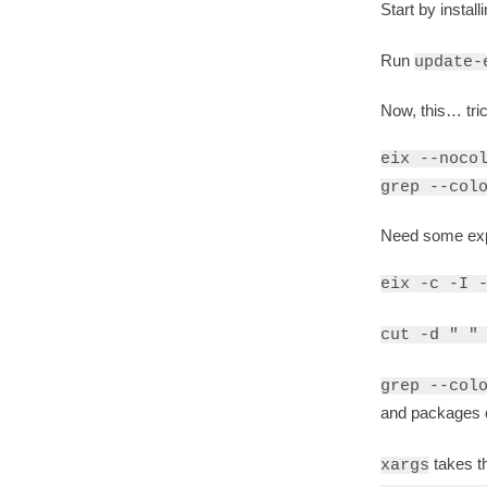
Start by install
Run
update-
Now, this… tri
eix --noco
grep --col
Need some exp
eix -c -I 
cut -d " "
grep --col
and packages 
takes th
xargs