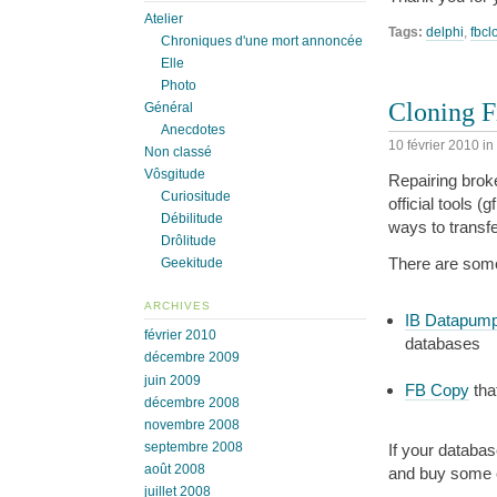
Atelier
Tags:
delphi
,
fbcl
Chroniques d'une mort annoncée
Elle
Photo
Cloning F
Général
Anecdotes
10 février 2010
in
Non classé
Vôsgitude
Repairing broke
Curiositude
official tools 
Débilitude
ways to transf
Drôlitude
There are some
Geekitude
ARCHIVES
IB Datapum
février 2010
databases
décembre 2009
juin 2009
FB Copy
tha
décembre 2008
novembre 2008
septembre 2008
If your database
août 2008
and buy some 
juillet 2008