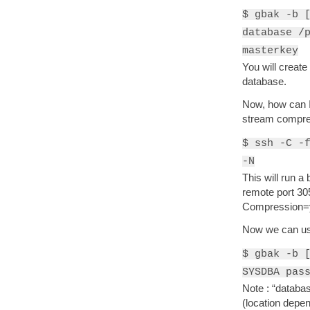
$ gbak -b 
database /
masterkey
You will crea
database.
Now, how can 
stream compres
$ ssh -C -
-N
This will run a
remote port 30
Compression=y
Now we can use
$ gbak -b 
SYSDBA pas
Note : “databas
(location depen