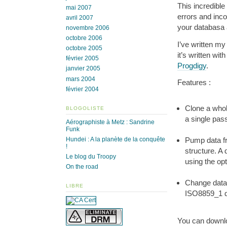
This incredible
mai 2007
errors and inco
avril 2007
your databasa 
novembre 2006
octobre 2006
I’ve written my
octobre 2005
it’s written wi
février 2005
Progdigy
.
janvier 2005
mars 2004
Features :
février 2004
Clone a whol
BLOGOLISTE
a single pas
Aérographiste à Metz : Sandrine
Funk
Hundei : A la planète de la conquête
Pump data fr
!
structure. A
Le blog du Troopy
using the opt
On the road
Change datab
LIBRE
ISO8859_1 da
You can down