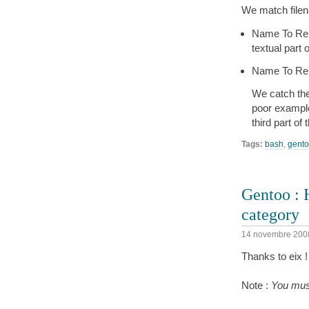
We match filen
Name To Rem
textual part 
Name To Re
We catch the
poor example)
third part o
Tags:
bash
,
gent
Gentoo : 
category
14 novembre 200
Thanks to eix !
Note :
You mus