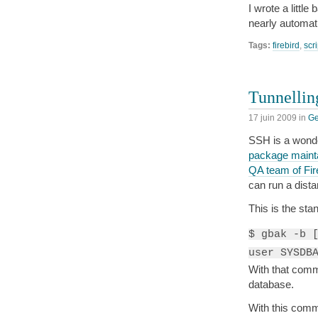
I wrote a littl
nearly automati
Tags:
firebird
,
scr
Tunnellin
17 juin 2009
in
Ge
SSH is a wonde
package mainta
QA team of Fir
can run a dista
This is the st
$ gbak -b 
user SYSDB
With that com
database.
With this com