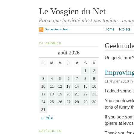
Le Vosgien du Net
Parce que la vérité n’est pas toujours bonn
Home
Projets
Subscribe to feed
CALENDRIER
Geekitud
août 2026
Un geek, moi 
L
M
M
J
V
S
D
Improvin
1
2
3
4
5
6
7
8
9
11 février 2010
in
10
11
12
13
14
15
16
I added some c
17
18
19
20
21
22
23
You can down
24
25
26
27
28
29
30
tons of funny t
31
If you see some
« Fév
(pierre at levo
CATÉGORIES
Thank you for y