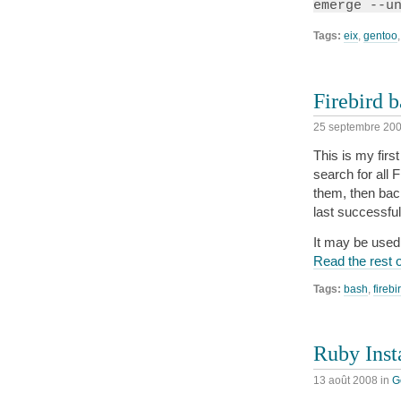
emerge --u
Tags:
eix
,
gentoo
Firebird b
25 septembre 20
This is my firs
search for all 
them, then bac
last successfu
It may be used
Read the rest o
Tags:
bash
,
firebi
Ruby Inst
13 août 2008
in
G