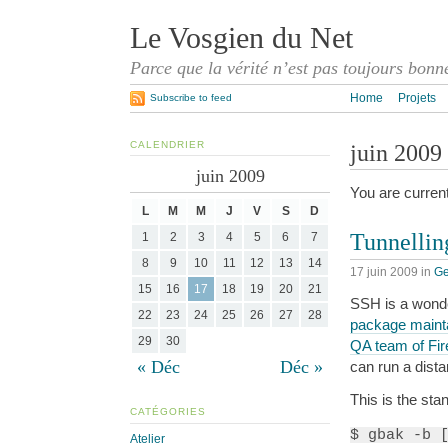
Le Vosgien du Net
Parce que la vérité n’est pas toujours bonn
Home
Projets
Subscribe to feed
CALENDRIER
juin 2009
juin 2009
You are curren
L
M
M
J
V
S
D
Tunnellin
1
2
3
4
5
6
7
8
9
10
11
12
13
14
17 juin 2009
in
Ge
15
16
17
18
19
20
21
SSH is a wonde
22
23
24
25
26
27
28
package mainta
29
30
QA team of Fir
« Déc
Déc »
can run a dista
This is the st
CATÉGORIES
$ gbak -b 
Atelier