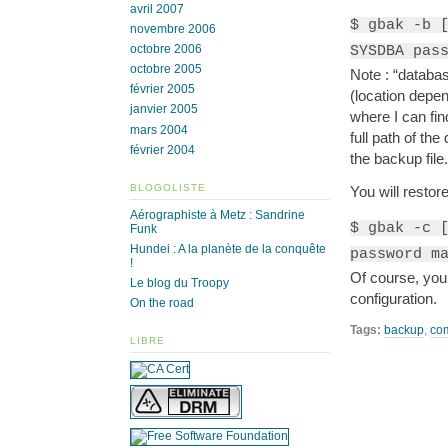
avril 2007
$ gbak -b 
novembre 2006
octobre 2006
SYSDBA pas
octobre 2005
Note : “databas
février 2005
(location depen
janvier 2005
where I can fin
mars 2004
full path of th
février 2004
the backup file.
BLOGOLISTE
You will restor
Aérographiste à Metz : Sandrine
$ gbak -c 
Funk
Hundei : A la planète de la conquête
password m
!
Of course, you
Le blog du Troopy
configuration.
On the road
Tags:
backup
,
co
LIBRE