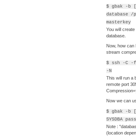
$ gbak -b 
database /
masterkey
You will crea
database.
Now, how can 
stream compres
$ ssh -C -
-N
This will run a
remote port 30
Compression=y
Now we can use
$ gbak -b 
SYSDBA pas
Note : “databas
(location depen