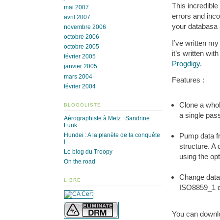
This incredible
mai 2007
errors and inco
avril 2007
your databasa 
novembre 2006
octobre 2006
I’ve written my
octobre 2005
it’s written wi
février 2005
Progdigy
.
janvier 2005
mars 2004
Features :
février 2004
Clone a whol
BLOGOLISTE
a single pas
Aérographiste à Metz : Sandrine
Funk
Hundei : A la planète de la conquête
Pump data fr
!
structure. A
Le blog du Troopy
using the opt
On the road
Change datab
LIBRE
ISO8859_1 da
You can down