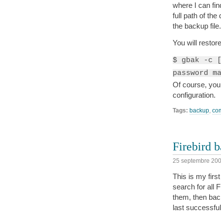
where I can fin
full path of th
the backup file.
You will restor
$ gbak -c 
password m
Of course, you
configuration.
Tags:
backup
,
co
Firebird b
25 septembre 20
This is my firs
search for all 
them, then bac
last successfu