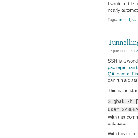
I wrote a littl
nearly automati
Tags:
firebird
,
scr
Tunnellin
17 juin 2009
in
Ge
SSH is a wonde
package mainta
QA team of Fir
can run a dista
This is the st
$ gbak -b 
user SYSDB
With that com
database.
With this com