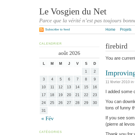
Le Vosgien du Net
Parce que la vérité n’est pas toujours bonn
Home
Projets
Subscribe to feed
CALENDRIER
firebird
août 2026
You are curren
L
M
M
J
V
S
D
Improvin
1
2
3
4
5
6
7
8
9
11 février 2010
in
10
11
12
13
14
15
16
I added some c
17
18
19
20
21
22
23
You can down
24
25
26
27
28
29
30
tons of funny t
31
If you see some
« Fév
(pierre at levo
CATÉGORIES
Thank you for y