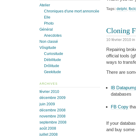
Atelier
Tags:
delphi
,
fbcl
Chroniques d'une mort annoncée
Elle
Photo
Cloning F
Général
Anecdotes
10 février 2010
in
Non classé
Vôsgitude
Repairing broke
Curiositude
official tools 
Débilitude
ways to transf
Drôlitude
There are some
Geekitude
ARCHIVES
IB Datapum
février 2010
databases
décembre 2009
juin 2009
FB Copy
tha
décembre 2008
novembre 2008
septembre 2008
If your database
août 2008
and buy some 
juillet 2008