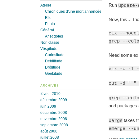
Run
Atelier
update-
Chroniques d'une mort annoncée
Elle
Now, this… tri
Photo
Général
eix --noco
Anecdotes
grep --col
Non classé
Vôsgitude
Need some exp
Curiositude
Débilitude
Drôlitude
eix -c -I 
Geekitude
cut -d " "
ARCHIVES
février 2010
grep --col
décembre 2009
and packages 
juin 2009
décembre 2008
novembre 2008
takes th
xargs
septembre 2008
emerge --u
août 2008
juillet 2008