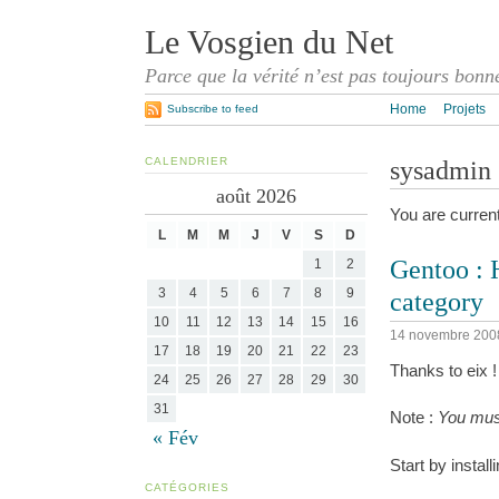
Le Vosgien du Net
Parce que la vérité n’est pas toujours bonn
Home
Projets
Subscribe to feed
CALENDRIER
sysadmin
août 2026
You are curren
L
M
M
J
V
S
D
Gentoo : 
1
2
3
4
5
6
7
8
9
category
10
11
12
13
14
15
16
14 novembre 200
17
18
19
20
21
22
23
Thanks to eix !
24
25
26
27
28
29
30
31
Note :
You mus
« Fév
Start by install
CATÉGORIES