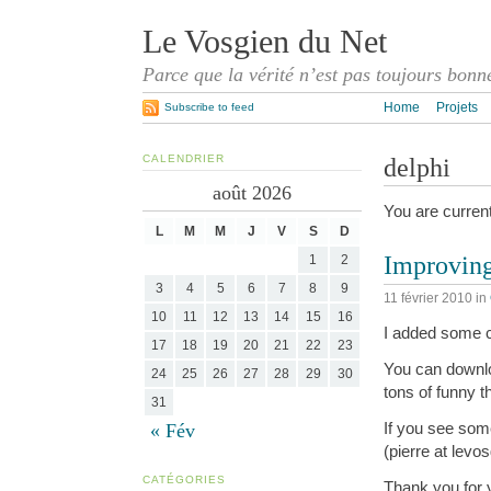
Le Vosgien du Net
Parce que la vérité n’est pas toujours bonn
Home
Projets
Subscribe to feed
CALENDRIER
delphi
août 2026
You are curren
L
M
M
J
V
S
D
Improvin
1
2
3
4
5
6
7
8
9
11 février 2010
in
10
11
12
13
14
15
16
I added some c
17
18
19
20
21
22
23
You can down
24
25
26
27
28
29
30
tons of funny t
31
If you see some
« Fév
(pierre at levo
CATÉGORIES
Thank you for y