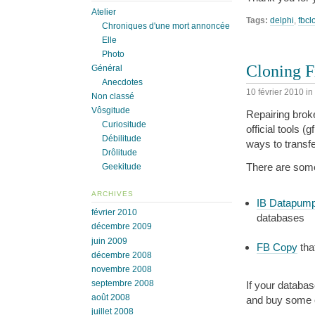
Atelier
Tags:
delphi
,
fbcl
Chroniques d'une mort annoncée
Elle
Photo
Cloning F
Général
Anecdotes
10 février 2010
in
Non classé
Vôsgitude
Repairing broke
Curiositude
official tools 
Débilitude
ways to transf
Drôlitude
There are some
Geekitude
ARCHIVES
IB Datapum
février 2010
databases
décembre 2009
juin 2009
FB Copy
tha
décembre 2008
novembre 2008
septembre 2008
If your database
août 2008
and buy some 
juillet 2008