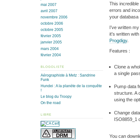
This incredible
mai 2007
errors and inco
avril 2007
your databasa 
novembre 2006
octobre 2006
I’ve written my
octobre 2005
it’s written wi
février 2005
Progdigy
.
janvier 2005
mars 2004
Features :
février 2004
Clone a whol
BLOGOLISTE
a single pas
Aérographiste à Metz : Sandrine
Funk
Hundei : A la planète de la conquête
Pump data fr
!
structure. A
Le blog du Troopy
using the opt
On the road
Change datab
LIBRE
ISO8859_1 da
You can down