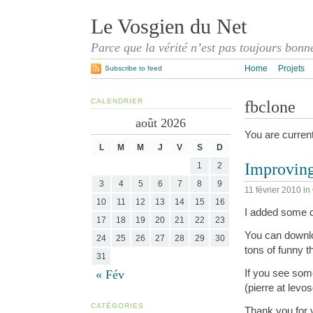
Le Vosgien du Net
Parce que la vérité n’est pas toujours bonn
Home
Projets
Subscribe to feed
CALENDRIER
fbclone
août 2026
You are curren
L
M
M
J
V
S
D
Improvin
1
2
3
4
5
6
7
8
9
11 février 2010
in
10
11
12
13
14
15
16
I added some c
17
18
19
20
21
22
23
You can down
24
25
26
27
28
29
30
tons of funny t
31
If you see some
« Fév
(pierre at levo
CATÉGORIES
Thank you for y