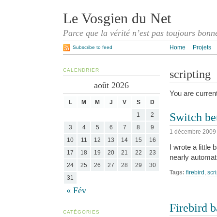
Le Vosgien du Net
Parce que la vérité n’est pas toujours bonn
Home
Projets
Subscribe to feed
CALENDRIER
scripting
août 2026
You are curren
L
M
M
J
V
S
D
Switch be
1
2
3
4
5
6
7
8
9
1 décembre 2009
10
11
12
13
14
15
16
I wrote a littl
17
18
19
20
21
22
23
nearly automati
24
25
26
27
28
29
30
Tags:
firebird
,
scr
31
« Fév
Firebird b
CATÉGORIES